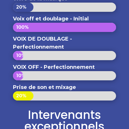
20%
20%
Voix off et doublage - Initial
100%
100%
VOIX DE DOUBLAGE -
Perfectionnement
10%
10%
VOIX OFF - Perfectionnement
10%
10%
Prise de son et mixage
20%
20%
Intervenants
exceptionnels