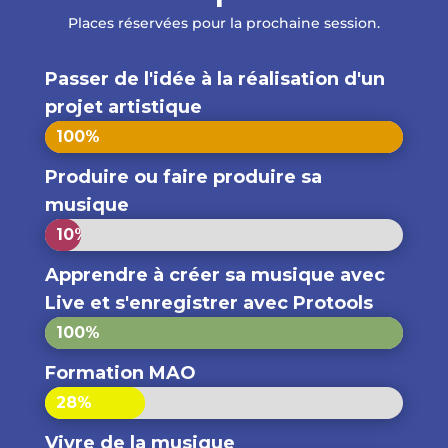
Places réservées pour la prochaine session.
Passer de l'idée à la réalisation d'un
projet artistique
100%
100%
Produire ou faire produire sa
musique
10%
10%
Apprendre à créer sa musique avec
Live et s'enregistrer avec Protools
100%
100%
Formation MAO
28%
28%
Vivre de la musique